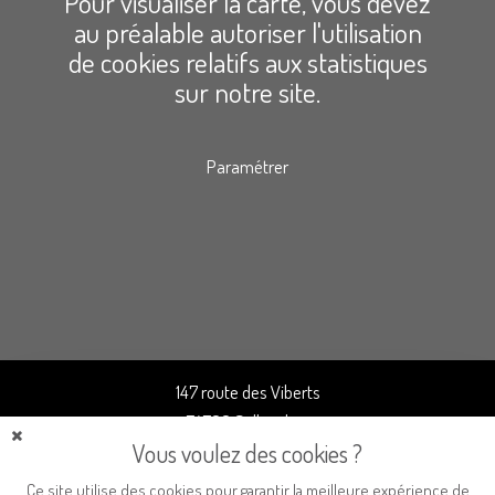
Pour visualiser la carte, vous devez
au préalable autoriser l'utilisation
de cookies relatifs aux statistiques
sur notre site.
Paramétrer
147 route des Viberts
74700 Sallanches
Vous voulez des cookies ?
T. +33 (0)6 87 86 33 12
Fermer
la
bannière
Ce site utilise des cookies pour garantir la meilleure expérience de